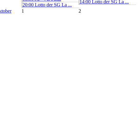
14:00 Lotto der SG La ...
20:00 Lotto der SG La ...
ktober
1
2