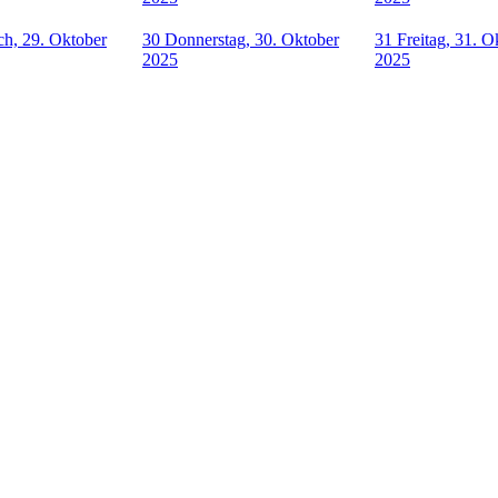
h, 29. Oktober
30
Donnerstag, 30. Oktober
31
Freitag, 31. O
2025
2025